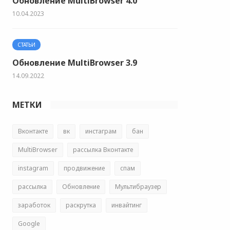
Обновление MultiBrowser 4.0
10.04.2023
СТАТЬИ
Обновление MultiBrowser 3.9
14.09.2022
МЕТКИ
Вконтакте
вк
инстаграм
бан
MultiBrowser
рассылка Вконтакте
instagram
продвижение
спам
рассылка
Обновление
Мультибраузер
заработок
раскрутка
инвайтинг
Google