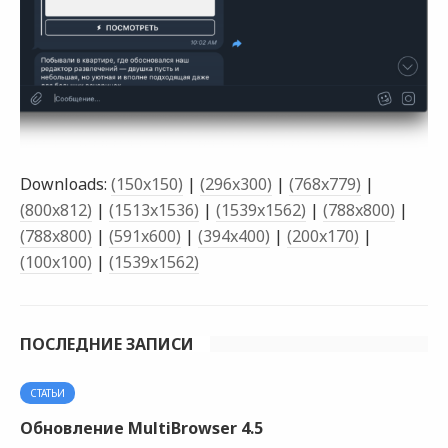
Downloads:
(150x150)
|
(296x300)
|
(768x779)
|
(800x812)
|
(1513x1536)
|
(1539x1562)
|
(788x800)
|
(788x800)
|
(591x600)
|
(394x400)
|
(200x170)
|
(100x100)
|
(1539x1562)
ПОСЛЕДНИЕ ЗАПИСИ
СТАТЬИ
Обновление MultiBrowser 4.5