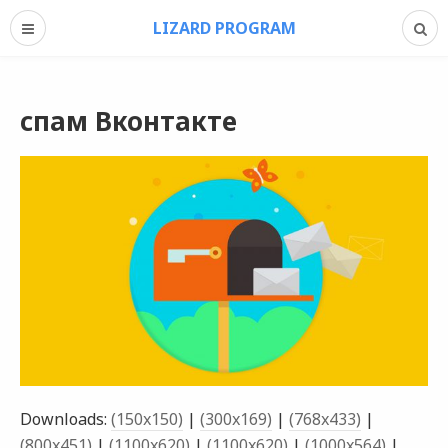
LIZARD PROGRAM
спам Вконтакте
Downloads:
(150x150)
|
(300x169)
|
(768x433)
|
(800x451)
|
(1100x620)
|
(1100x620)
|
(1000x564)
|