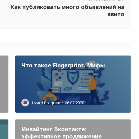
Как публиковать много объявлений на
авито
Что такое Fingerprint. Мифы
Lizard Program
·
06.07.2020
m
Инвайтинг Вконтакте:
эффективное продвижение