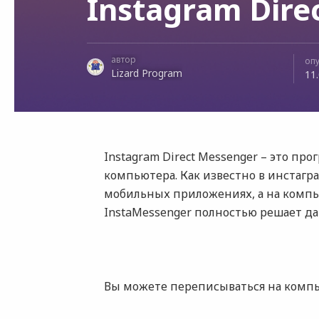
Instagram Dire
автор
оп
Lizard Program
11
Instagram Direct Messenger – это пр
компьютера. Как известно в инстагр
мобильных приложениях, а на компью
InstaMessenger полностью решает д
Вы можете переписываться на компь