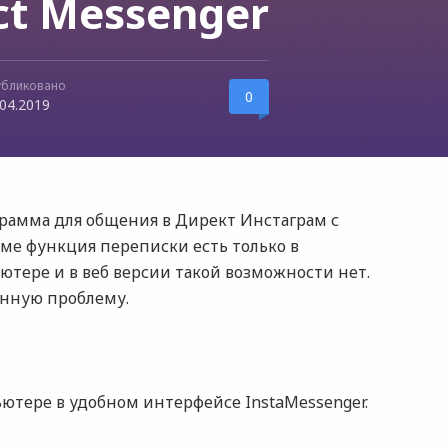
ct Messenger
убликовано
0
.04.2019
ограмма для общения в Директ Инстаграм с
аме функция переписки есть только в
тере и в веб версии такой возможности нет.
анную проблему.
ютере в удобном интерфейсе InstaMessenger.