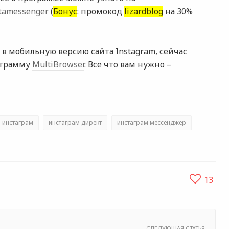
nstamessenger
(
Бонус
: промокод
lizardblog
на 30%
t в мобильную версию сайта Instagram, сейчас
ограмму
MultiBrowser
. Все что вам нужно –
инстаграм
инстаграм директ
инстаграм мессенджер
13
СЛЕДУЮЩАЯ СТАТЬЯ