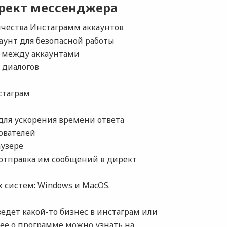
рект мессенджера
чества Инстаграмм аккаунтов
аунт для безопасной работы
 между аккаунтами
 диалогов
стаграм
ля ускорения времени ответа
ователей
аузере
 отправка им сообщений в директ
 систем: Windows и MacOS.
ведет какой-то бизнес в инстаграм или
е о программе можно узнать на