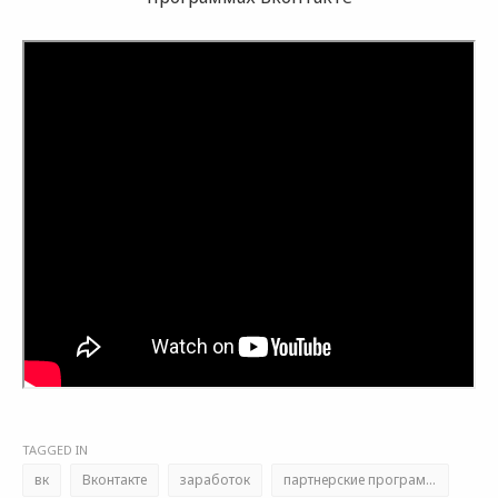
TAGGED IN
вк
Вконтакте
заработок
партнерские программы